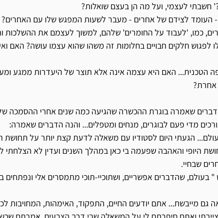
ם, כמו, 'לעבוד על החומרים' שלהם, למשוך לעצמם את ההשלכות ו
ו לפגוש חלקים חבויים בחלומות זה משהו שהוא עצמו עושה? האם ואיך
ה הטכנית... האם היא עצמה אינה אלא תוצר של היעדרות ממגע ומעו
 אחרת?
י דברים שאמרה בוגרת ההכשרה שהגיעה כמה שנים אחרי ההסמכה של
רכים מדי פעם לבוגרים, מנחים ומטפלים... והנה הדברים שאמרה:
עולם... הגעתי היום לסטודיו עם משאלה לדעת קצת יותר על תחושת הנ
ושת היופי והאהבה שפעמה בי כאן במהלך השנים ועדין לא הצלחתי למ
ים שבחיי. 
ש " בעולם, שהדברים אפשריים, ושתוכיי-תוכי מתמסרים אלי ונפתחים בי
 וציירתי ואתם סיפרתם לי על המשאלה שבי דרך הצבעים, אמרתם שכ