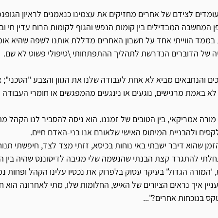
ומדים לצידם של אחרים מחזיקים את עצמינו כנאמנים לראיון הגופנ
 המחשבה המבדילים בין קומות הנפש והגוף לקומות הרוח עדין חי ובו
ממד הווייתי אחד על חשבון האחרים מדללת אותנו לשפה שהיא אומ
ויה של הדוברים הנדרשת לתהליך ההתפתחותי \טיפולי פשוט לא שם.
ם והנחבאים מביא לא אחת לעבודה שלנו את הגוון והצבע "הטכני"; אנ
לא באמת מרגישים, נוגעים או נינגעים מהמפגשים או חומרי העבודה 
ורה אמריקאי, בין הטובים של זמננו. הוא ניסה להסביר לנו הקהל מה
ים ולהבניית המיתוס האישי שלאורם אנו בני-האדם חיים. 
ן שהוא דיבר ישבתי באי נוחות בכיסא, זזתי מצד לצד, חיפשתי תנוח
חלתי להתגרד קצת הבנתי שהנשמה שלי מגיבה לדיסוננס שהיה בין האו
'המורה הגדול' בעיקר עסוק בלפרוק את נכסיו עלינו הקהל ופחות נ
יין איך נראים הציורים של האיש, החלומות שלו, מתי לאחרונה הוא חוו
קס בנוכחות אחרים?"...