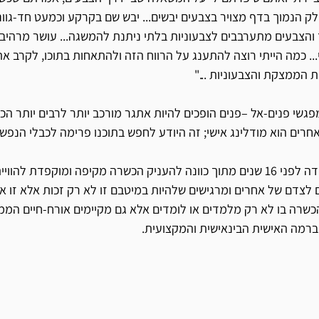
ק הנמוך בדף מצויר בצבעים יבשים... יבש שם בקרקע וכמעט חד-גווני,
הצבעים מתערבבים לצבעוניות בלתי ניתנת להמשגה... עושר מרהיב ו
... כמה הייתי רוצה להתענג על הרווח הזה ולהתאחות בתוכו, לקרב את
ת הממצקת והצבעוניות ..." 
פגשי פנים-אל –פנים הופכים להיות אתגר מורכב יותר לרבים יותר הכל
חרים הוא מודלינג אישי; זה היודע לחפש בתוכנו פרימה לכבלי הנפש ו
 תכנית ההכשרה שלנו נוסדה לפני 16 שנים מתוך כוונה להעניק הכשרה מקיפה ומוקפד
לצדם של אחרים ומרגישים שלהיות במיטבם זו לא רק זכות אלא זו א
כשרה בו לא רק מלמדים או לומדים אלא גם מקיימים אורח-חיים הממש
 ברמה האישית הבינאישית והמקצועית.