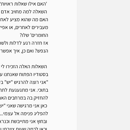
 'האם אילו שאלות ראויות?' חשבתי לעצמי, ועל מה הן בעצם שואלות? 
 השאלה למה מחויב אדם - העומד לצידם של אחרים - מעבר לשעות המפגש שלו עם האחרים? 
האם מה שהוא מציע לאחרי
מעבירים לאחרים, או אפיל
החומרים' שלו?
אז חזרה רגע לדלות ולשפ
הנפש? ואם כן, איך אפשר
 השאלות האלה הזכירו ל
בסטודיו הפתוח שאנחנו עו
"אני רוצה להרגיש "יש" ב
בתוכי. אני מתגעגעת לתח
להחזיק בה במרחבים האחר
 כאן אני מרגישה שאני "י
להפליג פנימה אל עצמי...
 ובחוץ אני מתייבשת וכנראה גם מייבשת... אתם יודעים החיים, התפקוד, האימהות, המחויבות לכל מיני דברים ...
 וכאן לכמה שעות ציירתי