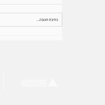
כתיבת תגובה...
מה בין 'אומנות ההישארות' ל-
'אומנות ההיחלצות' או, מה בין
הנחיית קבוצות לטיפול קבוצתי
א
ה
ה
ו
ל
ת
ה