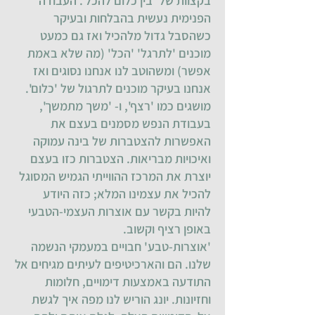
בקצוות של 'בין כלום להכל'. העבודה
הפנימית נעשית בהבלחות ובעיקר
כשהסבל גדול מלהכיל ואז גם כמעט
מוכנים 'לתרגל' 'הכל' (מה שלא באמת
אפשר) ומשהוטב לנו אנחנו נסוגים ואז
אנחנו בעיקר מוכנים לתרגול של 'כלום'.
מושגים כמו 'רצף', ו- 'משך מתמשך',
בעבודת הנפש מסמנים בעצם את
האפשרות להצטברות של בינה עמוקה
ואיכויות מבריאות. הצטברות כזו בעצם
יוצרת את המרכז ההווייתי הגמיש המסוגל
להכיל את עצמינו המלא; כזה היודע
להיות בקשר עם אוצרות העצמי-הטבעי
באופן רציף וקשוב.
'אוצרות-טבע' חבויים במעמקי הנשמה
שלנו. הם והארכיטיפים לעיתים מגיחים אל
התודעה באמצעות דימויים, חלומות
וחזיונות. יונג הוריש לנו מפה איך לגשת