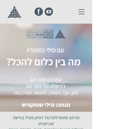
עם מילי בסטודיו
מה בין כלום להכל?
קארל גוסטב יונג
בדיא
לוג על-זמני עם
זמן, גוף, נשמה, פשטות ומורכבות
מנחה: מילי שט
ו
קפיש
מרחב פתוח לתרגול דמיון פעיל בגישה
יונגיאנית