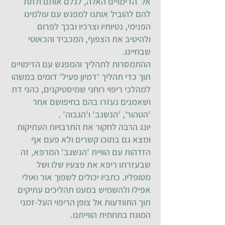
אל הדימויים האלה, לגלם אותם ולתת
להם להוביל אותנו למפגש עם עולמינו
הפנימי, נטיותיו וצרכיו ובכך לפרום
ולהיטיב את הצפוף, המכביד והכאוטי
שבחיינו.
ההתמסרות לתהליך והמפגש עם הדימויים
תוך כדי תהליך 'דמיון פעיל' דומים במשהו
למהלכי ריפוי רוחני שמיסטיקנים, כהני דת
ושאמנים נעזרו בהם בחיפושם אחר
'הטהור', 'הנשגב' ו'הגבוה' .
יונג הרבה לחקור את התרבויות העתיקות
ומצא גם בתוכו קשרים ולא פעם אף
הזדהות עם הוויית 'הנשגב' המרפא, זה
שבעזרתו ריפא את פצעיו שלו ושל
מטופליו. כתביו יכולים לשפוך אור ואולי
אפילו ולהשמיש במעט תהליכים עתיקים
תוך התוודעות אל צופן הריפוי העל-זמני
המונח בתחתית הווייתנו.