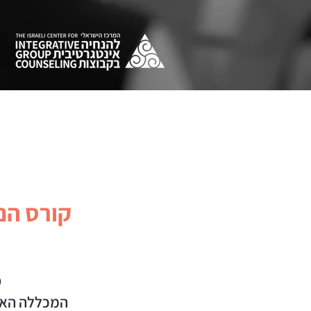
קורס הנ
מ
המכללה האקד