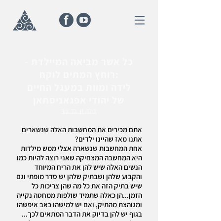
כל אשר מביאה המיילדת -
רוחץ המתים לוקח:
לידה ומוות במעגל החיים
של יהודי אפגאניסתאן
צילה זן בר צור
אתם מכירים את המחשבות האלה שנשארים
אתנו מאז שהיינו ילדים?
אחת המחשבות שנשארה אצלי ממש מילדות
היא המחשבה המצחיקה שאני רוצה להיות כמו
הנשים האלה שיש להן את הריח המיוחד
והקבוע שלהן ושבתיק שלהן יש סדר מופתי וגם
שיש בתיק הזה את כל מה שהן צריכות כל
הזמן...הן כאלה שתמיד שולפות ממחטה נקייה
ומגוהצת מהתיק, ואם יש למישהו כאב איפשהו
בגוף יש להן בדיוק את הדבר המתאים לכך...