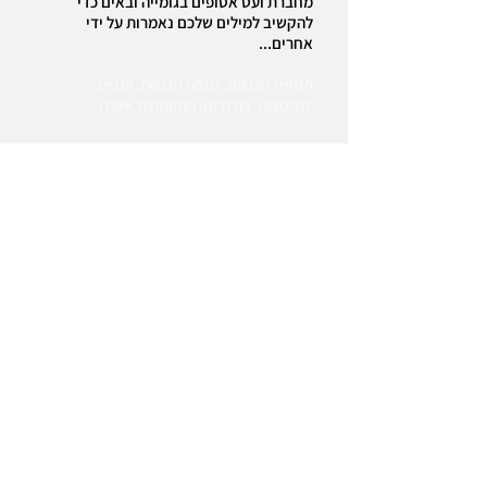
מחברת ועט אסופים בגומייה ובאים כדי
להקשיב למילים שלכם נאמרות על ידי
אחרים...
הנחיית קבוצות
,
מנחה קבוצות
,
וינגייט
,
מדיטציה
,
בודהיזם
,
התפתחות אישית
|
www.icgroups.co.il
© ICgroups| המרכז הישראלי להנחיה אינטגרטיבית בקבוצות |
| המכללה האקדמית מכון וינגייט
5621283
| 050-
info@icgroups.co.il