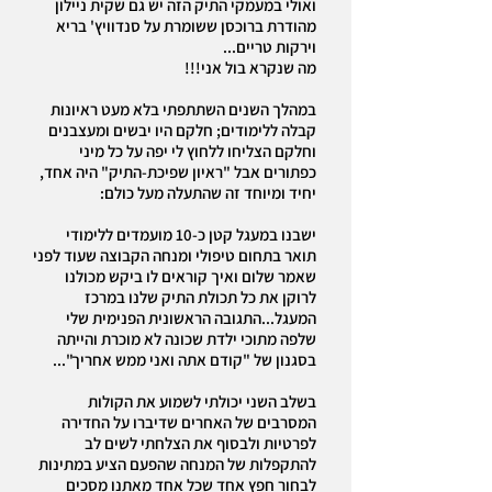
ואולי במעמקי התיק הזה יש גם שקית ניילון
מהודרת ברוכסן ששומרת על סנדוויץ' בריא
וירקות טריים...
מה שנקרא בול אני!!!
במהלך השנים השתתפתי בלא מעט ראיונות
קבלה ללימודים; חלקם היו יבשים ומעצבנים
וחלקם הצליחו ללחוץ לי יפה על כל מיני
כפתורים אבל "ראיון שפיכת-התיק" היה אחד,
יחיד ומיוחד זה שהתעלה מעל כולם:
ישבנו במעגל קטן כ-10 מועמדים ללימודי
תואר בתחום טיפולי ו
מנחה הקבוצה
שעוד לפני
שאמר שלום ואיך קוראים לו ביקש מכולנו
לרוקן את כל תכולת התיק שלנו במרכז
המעגל...התגובה הראשונית הפנימית שלי
שלפה מתוכי ילדת שכונה לא מוכרת והייתה
בסגנון של "קודם אתה ואני ממש אחריך"...
בשלב השני יכולתי לשמוע את הקולות
המסרבים של האחרים שדיברו על החדירה
לפרטיות ולבסוף את הצלחתי לשים לב
להתקפלות של ה
מנחה
שהפעם הציע במתינות
לבחור חפץ אחד שכל אחד מאתנו מסכים