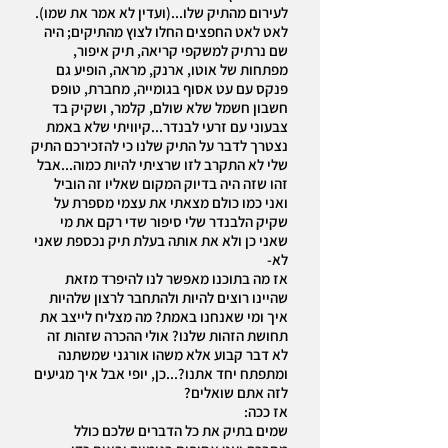
לעירום מהתיק שלו...(ועדין לא אמר את שמו).
לאט לאט החפצים החלו לצוץ מהתיקים; היה
שם נרתיק למשקפי קריאה, תיק איפור,
מפתחות של אוטו, ארנק, מראה, הופיע גם
פנקס עם עט אסוף בגומייה, מחברת, טופס
חשבון חשמל שלא שולם, קלמר, ושקיק בד
צבעוני עם זרעי לבנדר...קיוויתי שלא באמת
נצטרך לדבר על התיק שלנו כי להזכירכם התיק
שלי לא התקרב לזו שרציתי להיות כמוה...אבל
זהו שזה היה בדיוק המקום שאליו זה הוביל
ואני כמו כולם מצאתי את עצמי מספרת על
שקיק הלבנדר שלי סיפור שדי רקם את מי
שאני כן ולא את אותה בעלת תיק נכספת שאני
לא-
אז מה בתוכנו מאפשר לנו להיפרד מזאת
שהיינו רוצים להיות ולהתחבר לרצון שלהיות
איך ומי שאנחנו באמת? מה מצליח לייצב את
תחושת הזהות שלנו? אולי ההכרה שזהות זה
לא דבר קבוע אלא משהו אורגני שמשתנה
ומתפתח יחד אתנו?...כן, יופי אבל איך מגיעים
לזה אתם שואלים?
אז ככה:
שמים בתיק את כל הדברים שלכם כולל