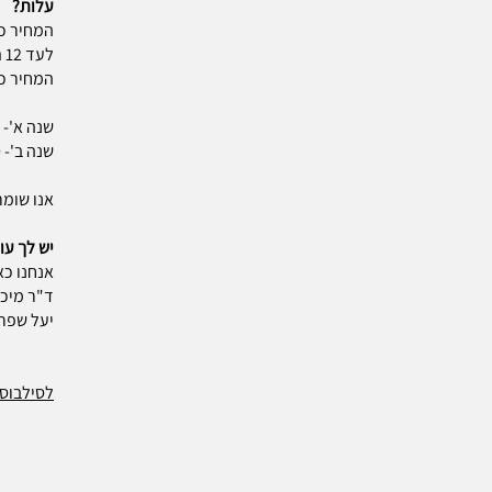
עלות?
לעד 12 תשלומים שנתיים או להיעזר בהלוואות סטודנטים שפורסות יותר.
המחיר כ
שנה א'- 17,700 ש"ח
שנה ב'- 16,450 ש"ח
אנו שומר
יש לך ע
אנחנו כא
ד"ר מיכאלה
יעל שפרינג
לסילבוס