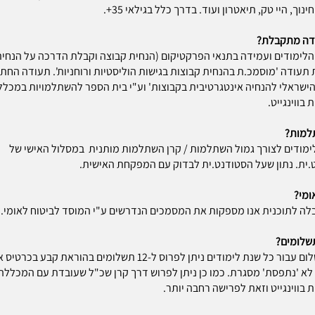
ינוך, היי טק, תיאטרון ועוד. בדרך כלל בגילאי 35+.
ודה מתקבלת?
הלימודים ועמידה בתנאי הפרקטיקום (הנחית קבוצה וקבלת הדרכה על הנחית
ת תעודה 'מוסמכ.ת בהנחית קבוצות בגישות הוליסטיות ורוחניות'. תעודה החת
ישראלי להנחיה אינטגרטיבית בקבוצות' וע"י בית הספר להשתלמויות במכלל
בווינגייט.
למות?
ימודים לצורך גמול השתלמות / קרן השתלמות מותנית במסלול האישי של
ית. נתון שעל הסטודנט.ית לבדוק עם המפקחת האישית.
ומי?
ה לתוכנית אנו מספקות את המסמכים הנדרשים ע"י המוסד לביטוח לאומי.
שלומים?
את התשלום עבור כל שנת לימודים ניתן לפרוס ל-12 תשלומים בהוראת קבע 
 לא 'נתפסת' מסגרת. כמו כן ניתן לפרוש דרך קרן שכ"ל שעובדת עם המכללה
בווינגייט וזאת לפרישה רחבה יותר.