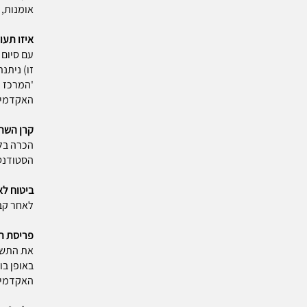
אומנות, ח
איזו תע
עם סיום 
זו) ניתנ
'המרכז ה
האקדמית 
קרן השת
הכרה בל
הסטודנט.
ביטוח לא
לאחר קבל
פריסת ת
באופן בו
האקדמית 