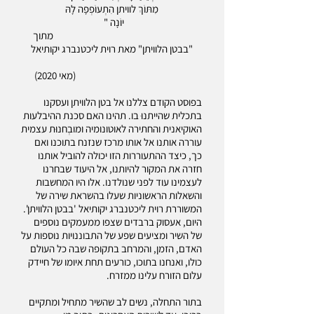
מִתּוֹךְ לוויתן הִתְעוֹפְפָה לָהּ
יוֹנָה "
מתוך
"בבטן הלוויתן" מאת רוית ליכטנברג יקותיאל
(מאי 2020)
בפוסט הקודם צללנו אל בטן הלוויתן ועסקנו
בתכלית שהייתנוּ בו. תהינו האם סכנת ההיבלעות
האוקיאנית והחתירה לאוטונומיה ומובְחנוּת עצמית
עוררה אותנו אל אותו מרכז שנזנח בתוכנו ואם
כך, כיצד ההתעוררות הזו יכולה להוביל אותנו
חזרה את המקור להיותנו, אל היעוד שבחרנו
לעצמינו עוד לפני שנולדנו. אלו היו המחשבות
והשאלות הראשוניות שעלו בהשראת שירה של
המשוררת רוית ליכטנברג יקותיאל 'בבטן הלוויתן'.
היום, אעסוק ברבדים שצפו ממעמקים נוספים
של השיר ומציעים שפע של התבוננויות נוספות על
האדם, הזמן, והמרחב בתקופה שבה כל העולם
כולו, ואנחנו בתוכו, כורעים תחת איומו של חיידק
עלום הזורח עלינו ממזרח.
בתור התחלה, נשים לב שהשיר מתחיל ומתקיים