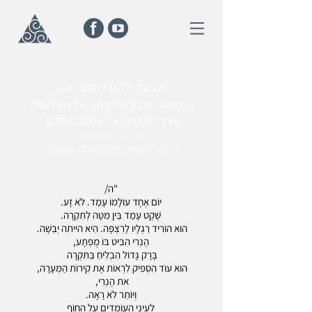
מבעד לקורי הקורונה
היציאה מבטן הלוויתן: על הבלעות,
שבר, והגחה אל עולם מחדש
מאת: מילי שטוקפיש
ערכה לפרסום: רוית ליכטנברג יקותיאל
"ה/
יוֹם אֶחָד עוֹלָמוֹ עָמַד. לֹא זָע.
שֶׁקֶט עָמַד בֵּין מִטָּה לְתִקְרָה.
הוּא הוֹרִיד רַגְלָיו לָרִצְפָּה. הִיא הייתה יְבֵשָׁה.
הֶנְרִי הִבִּיט בּוֹ מֻפְתָּע,
בָּרָק גָּדוֹל הִבְלִיחַ בַּתִּקְרָה
הוא עוֹד הִסְפִּיק לִרְאוֹת אֶת קִירוֹת הַמְּעָרָה,
את הֶנְרִי,
וְיוֹתֵר לֹא רָאָה.
לְעֵינַי הָעוֹמְדִים עַל הַחוֹף