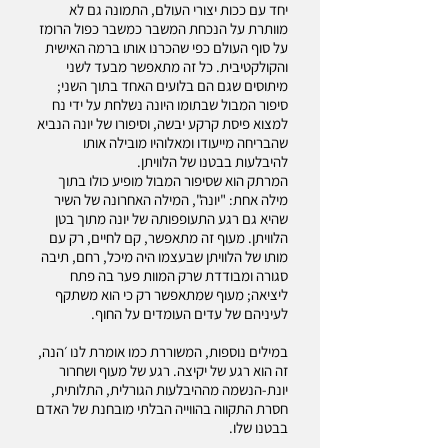
יחד עם ככות יצורי העולם, התמונה גם לא
מוותרת על הנכחת המשבר כמשבר כפול הרומז
על סוף העולם כפי שהכרנו אותו ברמה האישית
והקולקטיבית. כל זה מתאפשר מבעד לשני
מיתוסים שגם הם בלועים האחד בתוך השני;
סיפור המבול שבתומו היונה נשלחת על ידי נח
למצוא פיסת קרקע יבשה, וסיפורו של יונה הנביא
שהבריחה מייעודו ומאלוהיו מובילה אותו
להיבלעות בבטנו של הלוויתן.
המרתק הוא שסיפור המבול מופיע כולו בתוך
מילה אחת: "יונה", המילה האחרונה של השיר
שהיא גם רגע התעופפותה של יונה מתוך בטן
הלוויתן. מעוף זה מתאפשר, קם לחיים, רק עם
מותו של הלוויתן שבעצמו היה מיכל, רחם, תיבה
סגורה ומבודדת שרק המוות פער בה פתח
ליציאה; מעוף שמתאפשר רק כי הוא משתקף
לעיניהם של עדים העומדים על החוף.
במילים נוספות, המשוררת כמו אומרת לנו ׳הנה,
זה הוא רגע של יקיצה. רגע של מעוף ושחרור
יונת-הנשמה מההיבלעות הגורלית, התלותית,
חסרת התקווה בהווייה הבלתי מובחנת של האדם
בבטנו שלו.