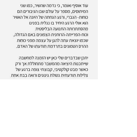
עוד אוסיף ואומר, כי נדמה שהשיר, כמו שני
המיתוסים, מספר על עולם שבו הגיבורים הם
כוחות- הגברי, ורגע הגחתה של היונה אל האוויר
הוא אולי הרגע היחיד בו נגלית בפנינו
מהסתתרותה התנועה הבליסטית
וכוח-הפרייתה-הרוחנית הצפוּנים באם הגדולה,
שכמו יוצאת עתה להגן על עצמה מפני כוחות
ההרס הטמונים בתרדמת תודעתו של האדם.
יתכן שבדברים שלי כאן יש הזמנה למחשבה
שייתכנות היציאה מהמשבר מתחוללת אך ורק
כאשר מבט קולקטיבי, קבוצתי צופה ברגע של
צלילות תודעתית נטולת גינונים ורואה בבת אחת
איך הפנים והחוץ נראים כאשר אין יותר היאחזות
והזדהות איתם. זהו רגע טהור בו מתקיימת
ההגחה מהשבר, והעולם כמו מתחדש לפעום,
מבטו מתרחב אל הרגע הזה של 'אחרי המבול'.
מופע הציפור הקטנה כמו מסמן את נחישות
התודעה האנושית בחיפושיה אחר תיקון וסדר
קיומי-מותאם למציאות המרובדת אליה אנחנו
שבים.
מוזמנים לבוא ללמוד איתנו-
הנחיית קבוצות