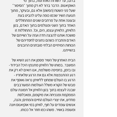
ברובו, עד לשורות האחרונות, בתוך מי
האוקיאנוס. הדבר ברור לא רק מתוך ״הסיפור״
שעל פני השטח (הפשט) אלא גם, ובעיקר, מתוך
תנועת השיר שכמו כופה עלינו להביט בעת
ובעונה אחת על מרחבים שונים המתחוללים
האחד בתוך השני ומגולמים בתוך האדם, בטן
הלוויתן, הלוויתן עצמו, הים, וכו'. התחוללות זו
מושכת אותנו להצצה חדה ועזה על הווייתם של
האדם והחברה כשהם נתונים לחסדיהם של
הכוחות המיתיים הבלתי מובחנים הרובצים
בהווייתנו.
הבית האחרון של השיר מסמן את רגע השיא של
המשבר. במותו של הלוויתן מתנפץ היכל הבידוד-
ובו בזמן, בחפיפה משולמת, אנו רואים לא רק את
רגע ההתנפצות אלא גם את הרגע שלאחריו -
הרגע בו העולם שמחוץ לליוויתן נראה ואוסף את
מבטו של הקורא משלל העולמות המעורבבים
שבנה לעצמו בתוך בטן הלוויתן אל תמונת עולם
הממקמת ומנכיחה את מיקומם, ומאכלסת
מחדש, את יצורי העולם החיים והמתים; והנה,
אנשים עומדים על חוף, לוויתן במי אוקיאנוס ויונה
ומעופה באוויר. משהו כמו חוזר אל ככותו.