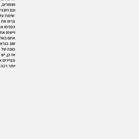
ושמורים,
וגם היונג
שימרו על 
צרפו את 
הפנימו את
ויישמו את
אתם בטח א
שוב כנראה
כוונה של
אז כן, יש
מציירים א
יותר רכה 