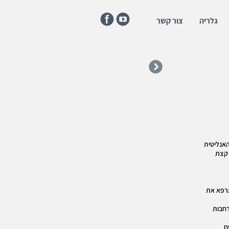
גלריה
צור קשר
האנליטית
 קצת
תרפא את
רחבות
ם