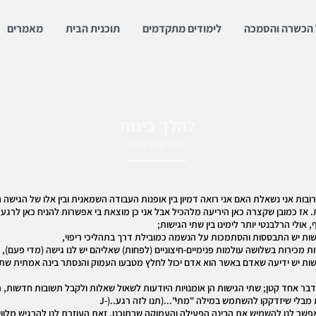
 הכשרה והסמכה
לימודים מתקדמים
תוכנית הבית
מאמרים
להלך בינות
מילי שטוקפיש
ובות אני נשאלת האם אני רואה דמיון בין אופנות העבודה השמאנית ובין אלו של הגישה 
ת. אז כמובן שקצרה כאן היריעה מלהכיל אבל אני כן מוצאת בי אפשרות להניח כאן לרגע
אולי הרלבנטי יותר לימינו בין שתי הגישות;
ות יש התבססות והסתמכות על הנשמה כמובילת דרך בתהליכי ריפוי,
ת מכירות בשלושה עולמות פנימיים-חיצוניים (לפחות) שאליהם יש לנו גישה (מדי פעם),
שות יש ידיעה שאדם באשר הוא אדם יכול לחלץ מטבעו העמוק והנסתר בינה אמתית ש
 דבר אחד קטן; שתי הגישות הן אומנויות היודעות לשאול שאלות ולקבל תשובות חדשות, 
מבלי שיזדקקו להשתמש במילה "מתי"...(תנו לזה רגע..(-J
שר לנו להשמיש את הבינה הפעילה והעמוקה שבתוכנו, זאת העוזרת לנו להרגיש מלווי