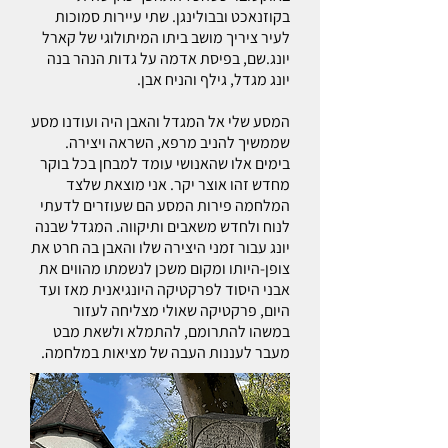
בקוזנאכט ובבולינגן. שתי עיירות סמוכות
לעיר ציריך מושב ביתו המיתולוגי של קארל
יונג.שם, בפיסת אדמה על גדות הנהר בנה
יונג מגדל, גילף והניח אבן.
המסע שלי אל המגדל והאבן היה ועודנו מסע
שממשיך להניב מרפא, השראה ויצירה.
בימים אלו שהאנושי עומד למבחן בכל בוקר
מחדש זהו אוצר יקר. אני מוצאת שלצד
המלחמה פירות המסע הם שעוזרים לדעתי
לנוח ולחדש משאבים ותיקווה. המגדל שבנה
יונג עבור זמני היצירה שלו והאבן בה חרט את
צופן-היותו ומקום משכן לנשמתו מהווים את
אבני היסוד לפרקטיקה היונגיאנית מאז ועד
היום, פרקטיקה שאולי מצליחה לעזור
במשהו להתרומם, להתמלא ולשאת מבט
מעבר לעננות העבה של מציאות במלחמה.