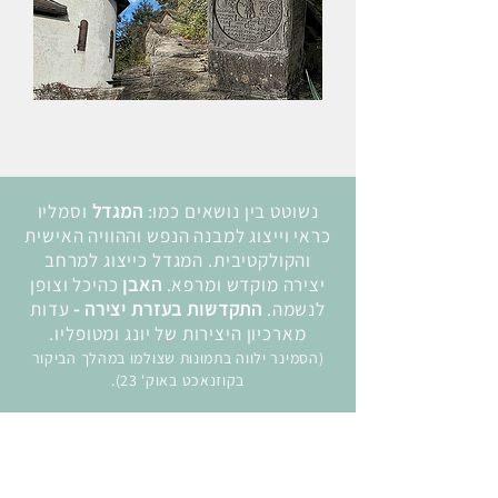
נשוטט בין נושאים כמו:
המגדל
וסמליו
כראי וייצוג למבנה הנפש וההוויה האישית
והקולקטיבית. המגדל כייצוג למרחב
יצירה מוקדש ומרפא.
האבן
כהיכל וצופן
לנשמה.
התקדשות בעזרת יצירה -
עדות
מארכיון היצירות של יונג ומטופליו.
(הסמינר ילווה בתמונות שצולמו במהלך הביקור
בקוזנאכט באוק' 23).