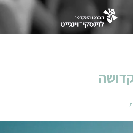
קדושה
ת