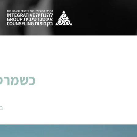
כשמרס 
בש