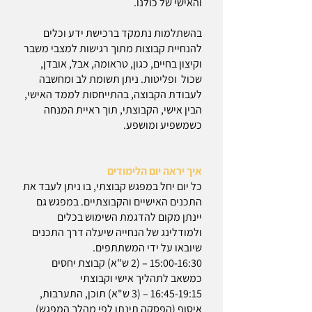
והאישי של כולנו.
בהשתלמות נתמקד ברכישת ידע וכלים
להנחיית קבוצות מתוך רגישות למצבי משבר
וקיצון בחיים, כגון, טראומה, אבל, אובדן,
שכול ופליטות. ניתן תשומת לב ומחשבה
לעבודת הקבוצה, בהתייחסות לממד האישי,
הבין אישי, הקבוצתי, תוך ראיית המנחה
כשמשפיע ומושפע.
איך יראה יום הלימודים
כל יום יחל במפגש קבוצתי, בו ניתן לעבד את
התכנים האישיים והקבוצתיים. במפגש גם
יינתן מקום להדגמת השימוש בכלים
ולמודלינג של הנחייה שיעלה דרך התכנים
שיובאו על ידי המשתתפים.
15:00-16:30 – (2
ש"א) קבוצת יחסים
כמשאב לתהליך אישי וקבוצתי
16:45-19:15 – (3 ש"א) תוכן, התערבות,
איסוף (הפסקה תינתן לפי מהלך המפגש)