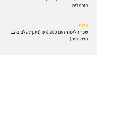
פורמלית
עלות
שכר הלימוד הינו 8,900 ₪ (ניתן לשלם ב-12
תשלומים)
מתי ואיפה
הלימודים מתקיימים בימי חמישי בין השעות
15:00-19:15 החלק מה-21/03/2024 ועד
ה-26/09/2024 במרכז האקדמי לוינסקי
וינגייט בקמפוס וינגייט