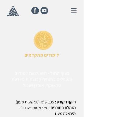
לימודים מתקדמים
כעוף החול
-
השתלמות למנחים
ומטפלים בהנחיה קבוצתית מיודעת
טראומה, אובדן ושכול
היקף הקורס :
135 ש"א (90 שעות שעון)
מנהלת התוכנית:
מילי שטוקפיש וד"ר
מיכאלה מעוז