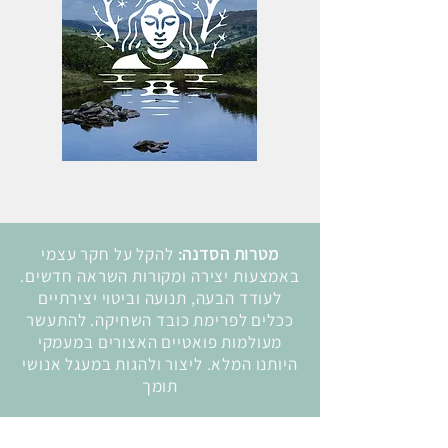
מטרות הסדנה:
להקל על חקר עצמי
באמצעות יצירה ומקורות השראה חדשים.
לעודד הבעה, תנועה וביטוי יצירתיים
ככלים לפרימת כובד השחיקה. להתעשר
מעולמות פואטיים האצורים במעמקי
היותנו המלא. ליצור ולהגות במעגל אנושי
תומך