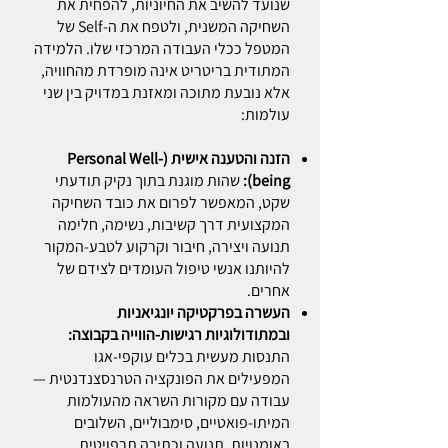
שנועד להשיב את החיוניות, להפחית את
השחיקה המשנית, ולטפח את ה-Self של
המטפל ככלי העבודה המרכזי שלו. הלמידה
המתודית בריטריט אינה מופרדת מהחוויה,
אלא נובעת מתוכה ומאזנת במדויק בין שני
עולמות:
הזנה והטענה אישית (Personal Well-
being):
שהות מוגנת בתוך נקיק תודעתי
שקט, המאפשר לפרום את כובד השחיקה
המקצועית דרך קשיבות, נשימה, חלימה
תנועה ויצירה, חיבור וקרקוע לטבע-המקור
להיותנו אנשי טיפול העומדים לצידם של
אחרים.
העשרה בפרקטיקה יונגיאניות
ובמתודולוגיות רגישות-הווייה בקבוצה:
התנסות מעשית בכלים עוקפי-אגו
המפעילים את הפונקציה הטרנסצנדנטית —
עבודה עם מקורות השראה מהעולמות
המיתו-פואטיים, סימבוליים, השלובים
באומנויות, תנועה וכתיבה תרפויטית.